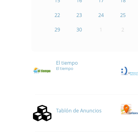
15
16
17
18
22
23
24
25
29
30
1
2
El tiempo
El tiempo
Tablón de Anuncios