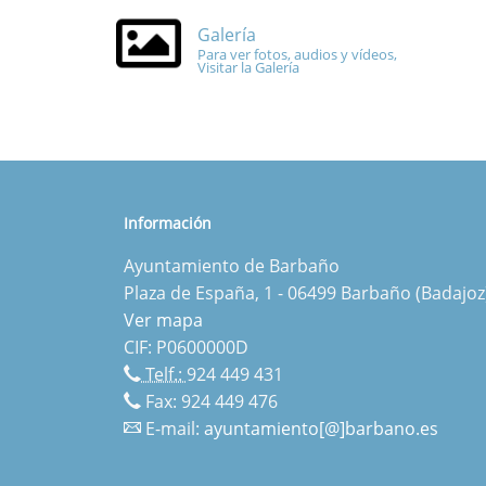
Galería
Para ver fotos, audios y vídeos,
Visitar la Galería
Información
Ayuntamiento de Barbaño
Plaza de España, 1 - 06499 Barbaño (Badajoz
Ver mapa
CIF: P0600000D
Telf.:
924 449 431
Fax: 924 449 476
E-mail:
ayuntamiento[@]barbano.es