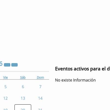
6
Eventos activos para el d
Vie
Sáb
Dom
No existe Información
5
6
7
12
13
14