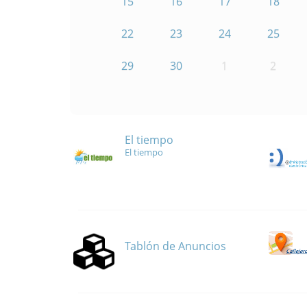
15
16
17
18
22
23
24
25
29
30
1
2
El tiempo
El tiempo
Tablón de Anuncios