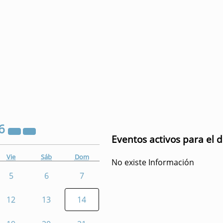
6
Eventos activos para el d
Vie
Sáb
Dom
No existe Información
5
6
7
12
13
14