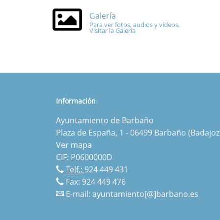
Galería
Para ver fotos, audios y vídeos,
Visitar la Galería
Información
Ayuntamiento de Barbaño
Plaza de España, 1 - 06499 Barbaño (Badajoz
Ver mapa
CIF: P0600000D
Telf.:
924 449 431
Fax: 924 449 476
E-mail:
ayuntamiento[@]barbano.es