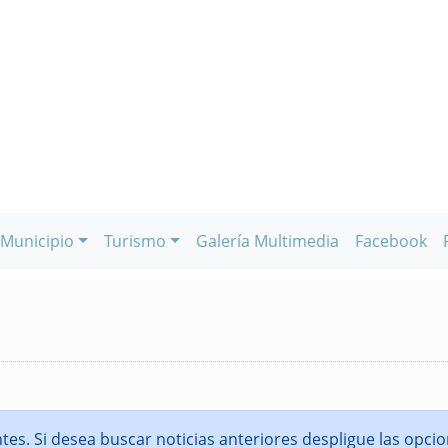
Municipio
Turismo
Galería Multimedia
Facebook
entes. Si desea buscar noticias anteriores despligue las opc