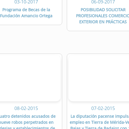
03-10-2017
06-09-2017
Programa de Becas de la
POSIBILIDAD SOLICITAR
Fundación Amancio Ortega
PROFESIONALES COMERCI
EXTERIOR EN PRÁCTICAS
08-02-2015
07-02-2015
uatro detenidos acusados de
La diputación pacense impuls
nueve robos perpetrados en
empleo en Tierra de Mérida-V
glesias y establecimientos de
Bajas y Tierra de Badajoz con 