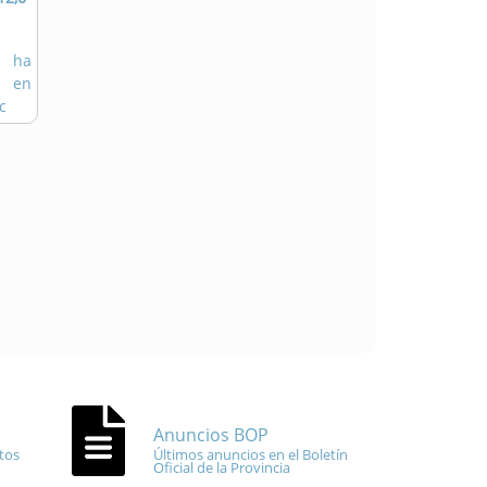
z ha
s en
c
Anuncios BOP
tos
Últimos anuncios en el Boletín
Oficial de la Provincia