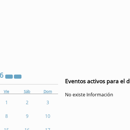
26
Eventos activos para el 
Vie
Sáb
Dom
No existe Información
1
2
3
8
9
10
15
16
17