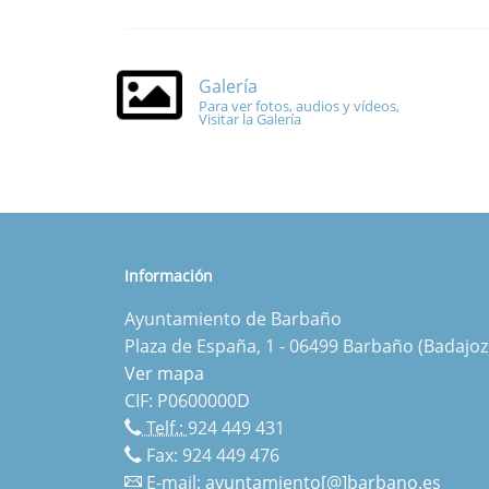
Galería
Para ver fotos, audios y vídeos,
Visitar la Galería
Información
Ayuntamiento de Barbaño
Plaza de España, 1 - 06499 Barbaño (Badajoz
Ver mapa
CIF: P0600000D
Telf.:
924 449 431
Fax: 924 449 476
E-mail:
ayuntamiento[@]barbano.es