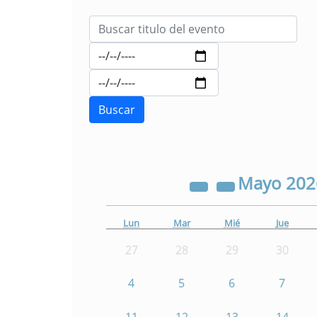
Mayo
20
Lun
Mar
Mié
Jue
27
28
29
30
4
5
6
7
11
12
13
14