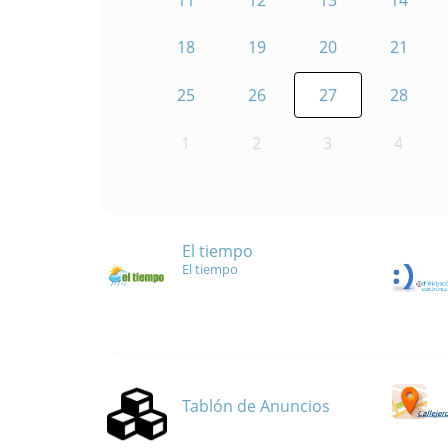
18
19
20
21
25
26
27
28
1
2
3
4
El tiempo
El tiempo
Tablón de Anuncios